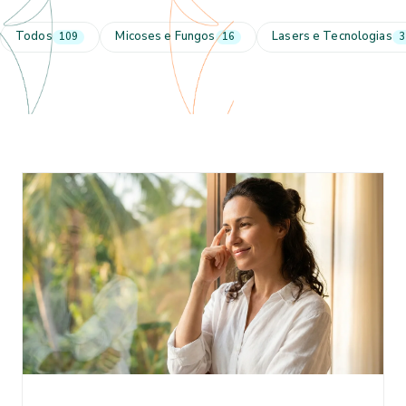
Todos
Micoses e Fungos
Lasers e Tecnologias
109
16
3