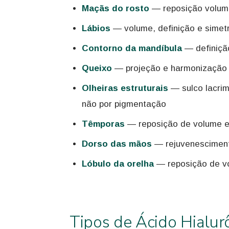
Maçãs do rosto
— reposição volumé
Lábios
— volume, definição e simetr
Contorno da mandíbula
— definição
Queixo
— projeção e harmonização d
Olheiras estruturais
— sulco lacrim
não por pigmentação
Têmporas
— reposição de volume e
Dorso das mãos
— rejuvenesciment
Lóbulo da orelha
— reposição de v
Tipos de Ácido Hialur