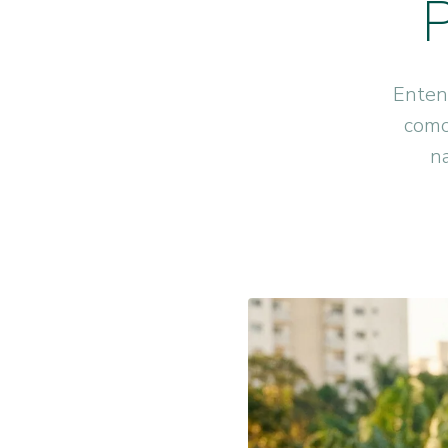
P
Entend
como
n