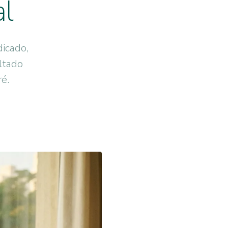
al
dicado,
ltado
é.