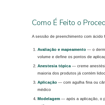
Como É Feito o Proce
A sessão de preenchimento com ácido 
Avaliação e mapeamento
— o dermat
volume e define os pontos de aplic
Anestesia tópica
— creme anestésic
maioria dos produtos já contém lido
Aplicação
— com agulha fina ou cânu
médico
Modelagem
— após a aplicação, o p