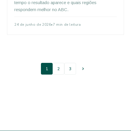
tempo o resultado aparece e quais regiões
respondem melhor no ABC.
24 de junho de 2026
•
7 min de leitura
1
2
3