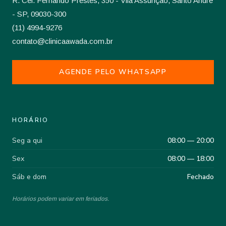
R. Cel. Fernando Prestes, 350 - Vila Assunção, Santo André
- SP, 09030-300
(11) 4994-9276
contato@clinicaawada.com.br
AGENDE PELO WHATSAPP
HORÁRIO
Seg a qui
08:00 — 20:00
Sex
08:00 — 18:00
Sáb e dom
Fechado
Horários podem variar em feriados.