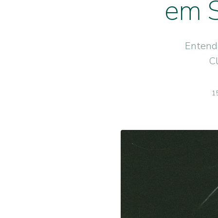
em S
Entenda
C
1