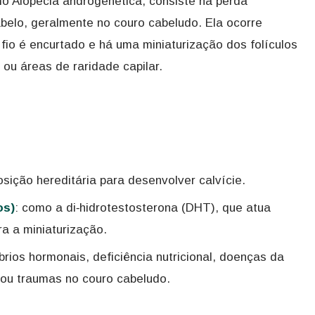
o Alopecia androgenética, consiste na perda
belo, geralmente no couro cabeludo. Ela ocorre
fio é encurtado e há uma miniaturização dos folículos
 ou áreas de raridade capilar.
osição hereditária para desenvolver calvície.
os)
: como a di‑hidrotestosterona (DHT), que atua
ra a miniaturização.
íbrios hormonais, deficiência nutricional, doenças da
 ou traumas no couro cabeludo.