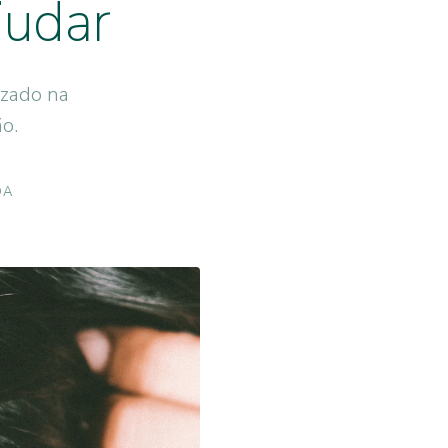
judar
izado na
o.
DA