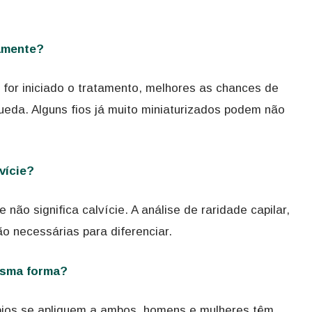
tamente?
for iniciado o tratamento, melhores as chances de
eda. Alguns fios já muito miniaturizados podem não
vície?
 não significa calvície. A análise de raridade capilar,
o necessárias para diferenciar.
esma forma?
pios se apliquem a ambos, homens e mulheres têm